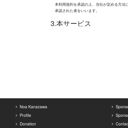
本利用規約を承認の上、当社が定める方法
承認された者をいいます。
3.本サービス
当社が提供するホームページ運営サービス
3条 サイトオーナー資格
1項 サイトオーナーは本利用規約とガイド
2項 当社はサイトオーナーに申込み内容に
4条 会員資格
1項 会員は本利用規約とガイドライン(当
2項 当社は会員に申込み内容に関して本人
5条 利用契約の成立
Noa Kanazawa
Sponso
Profile
Spons
1項 サイトオーナー及び会員となること
Donation
Contac
請にあたり、真実、正確かつ最新の情報を