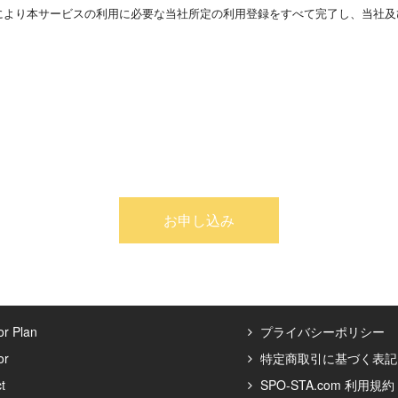
により本サービスの利用に必要な当社所定の利用登録をすべて完了し、当社及
ないしシステム並びにサイトオーナー及び会員に対して提供する、後援会を運
ライン(当社が定めている場合に限ります。以下同じ。)に同意したものとみな
関して本人確認等のための資料の提出を求めることがあります。
お申し込み
社が定めている場合に限ります。以下同じ。)に同意したものとみなされます。
確認等のための資料の提出を求めることがあります。
r Plan
プライバシーポリシー
or
特定商取引に基づく表記
を希望する者（以下、「利用者」といいます。）は、当社所定の方法で入会を
t
SPO-STA.com 利用規約
当社に提供しなければなりません。